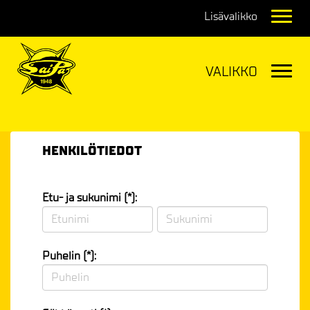
Navig
Navig
HENKILÖTIEDOT
Etu- ja sukunimi (*):
Puhelin (*):