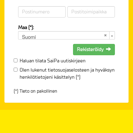
Maa (*):
Suomi
Rekisteröidy
Haluan tilata SaiPa uutiskirjeen
Olen lukenut
tietosuojaselosteen
ja hyväksyn
henkilötietojeni käsittelyn (*)
(*) Tieto on pakollinen