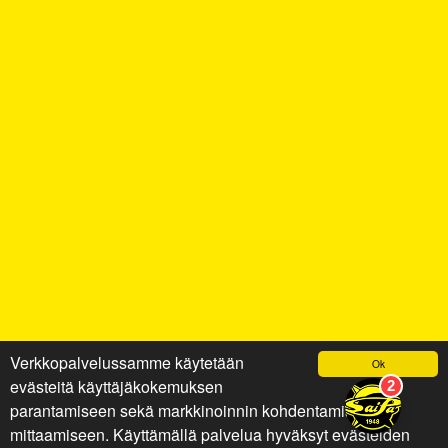
Verkkopalvelussamme käytetään
Ok
evästeitä käyttäjäkokemuksen
parantamiseen sekä markkinoinnin kohdentamiseen ja
mittaamiseen. Käyttämällä palvelua hyväksyt evästeiden