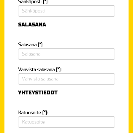
Sähköposti (*):
SALASANA
Salasana (*):
Vahvista salasana (*):
YHTEYSTIEDOT
Katuosoite (*):