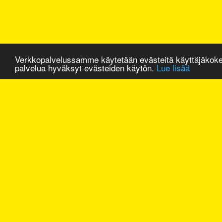
Verkkopalvelussamme käytetään evästeitä käyttäjäkok
palvelua hyväksyt evästeiden käytön.
Lue lisää