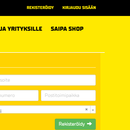
REKISTERÖIDY
KIRJAUDU SISÄÄN
 JA YRITYKSILLE
SAIPA SHOP
i
Rekisteröidy