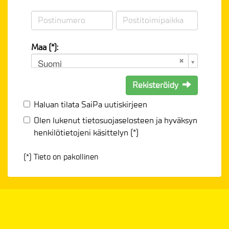
Maa (*):
Suomi
Rekisteröidy
Haluan tilata SaiPa uutiskirjeen
Olen lukenut
tietosuojaselosteen
ja hyväksyn
henkilötietojeni käsittelyn (*)
(*) Tieto on pakollinen