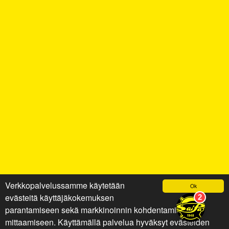
Verkkopalvelussamme käytetään
Ok
evästeitä käyttäjäkokemuksen
parantamiseen sekä markkinoinnin kohdentamiseen ja
mittaamiseen. Käyttämällä palvelua hyväksyt evästeiden