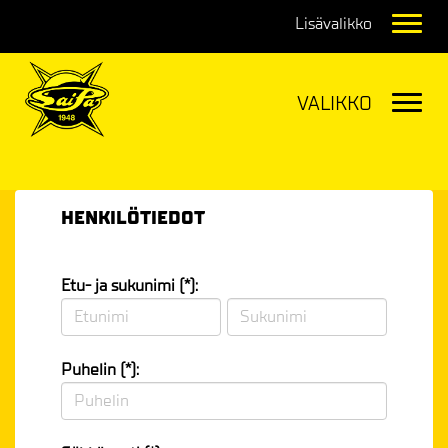
Navig
Navig
HENKILÖTIEDOT
Etu- ja sukunimi (*):
Puhelin (*):