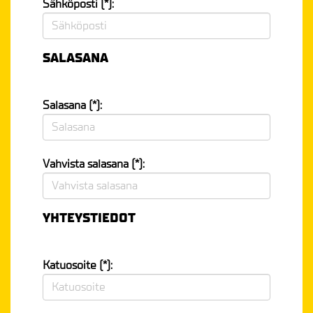
Sähköposti (*):
SALASANA
Salasana (*):
Vahvista salasana (*):
YHTEYSTIEDOT
Katuosoite (*):