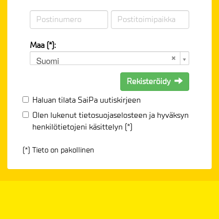
Maa (*):
Suomi
Rekisteröidy
Haluan tilata SaiPa uutiskirjeen
Olen lukenut
tietosuojaselosteen
ja hyväksyn
henkilötietojeni käsittelyn (*)
(*) Tieto on pakollinen