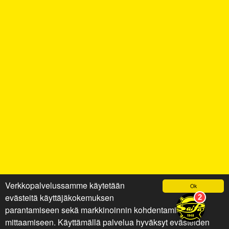
Verkkopalvelussamme käytetään
Ok
evästeitä käyttäjäkokemuksen
parantamiseen sekä markkinoinnin kohdentamiseen ja
mittaamiseen. Käyttämällä palvelua hyväksyt evästeiden