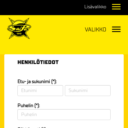
Navig
Navig
HENKILÖTIEDOT
Etu- ja sukunimi (*):
Puhelin (*):