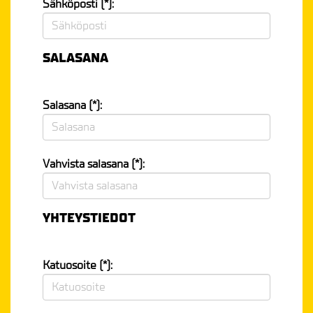
Sähköposti (*):
SALASANA
Salasana (*):
Vahvista salasana (*):
YHTEYSTIEDOT
Katuosoite (*):