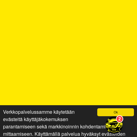
Verkkopalvelussamme käytetään
Ok
evästeitä käyttäjäkokemuksen
parantamiseen sekä markkinoinnin kohdentamiseen ja
mittaamiseen. Käyttämällä palvelua hyväksyt evästeiden