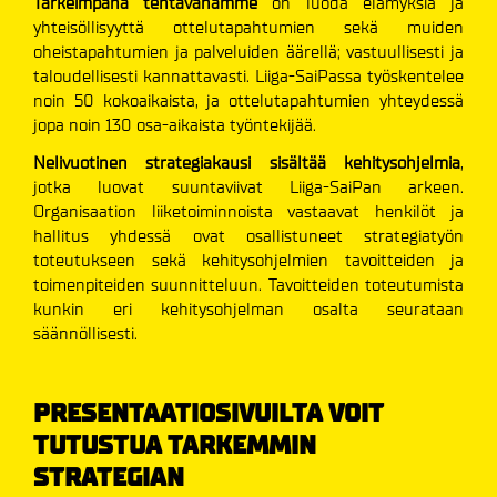
Tärkeimpänä tehtävänämme
on luoda elämyksiä ja
yhteisöllisyyttä ottelutapahtumien sekä muiden
oheistapahtumien ja palveluiden äärellä; vastuullisesti ja
taloudellisesti kannattavasti. Liiga-SaiPassa työskentelee
noin 50 kokoaikaista, ja ottelutapahtumien yhteydessä
jopa noin 130 osa-aikaista työntekijää.
Nelivuotinen strategiakausi sisältää kehitysohjelmia
,
jotka luovat suuntaviivat Liiga-SaiPan arkeen.
Organisaation liiketoiminnoista vastaavat henkilöt ja
hallitus yhdessä ovat osallistuneet strategiatyön
toteutukseen sekä kehitysohjelmien tavoitteiden ja
toimenpiteiden suunnitteluun. Tavoitteiden toteutumista
kunkin eri kehitysohjelman osalta seurataan
säännöllisesti.
PRESENTAATIOSIVUILTA VOIT
TUTUSTUA TARKEMMIN
STRATEGIAN