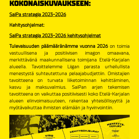
KOKONAISKUVAUKSEEN:
SaiPa strategia 2023-2026
Kehitysohjelmat:
SaiPa strategia 2023-2026 kehitysohjelmat
Tulevaisuuden päämääränämme vuonna 2026
on toimia
vastuullisena ja positiivisen imagon omaavana,
merkittävänä maakunnallisena toimijana Etelä-Karjalan
alueella. Tavoittelemme Liigan parasta urheilullista
menestystä suhteutettuna pelaajabudjettiin. Omistajien
tavoitteena on turvata liiketoiminnan kehittäminen,
kasvu ja maksuvalmius. SaiPan arjen tekemisen
tavoitteena on vaikuttaa positiivisesti koko Etelä-Karjalan
alueen elinvoimaisuuteen, rakentaa yhteisöllisyyttä ja
myötävaikuttaa ihmisten elämään ja hyvinvointiin.