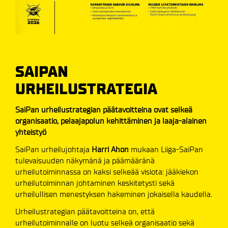
SAIPAN
URHEILUSTRATEGIA
SaiPan urheilustrategian päätavoitteina ovat selkeä
organisaatio, pelaajapolun kehittäminen ja laaja-alainen
yhteistyö
SaiPan urheilujohtaja
Harri Ahon
mukaan Liiga-SaiPan
tulevaisuuden näkymänä ja päämääränä
urheilutoiminnassa on kaksi selkeää visiota: jääkiekon
urheilutoiminnan johtaminen keskitetysti sekä
urheilullisen menestyksen hakeminen jokaisella kaudella.
Urheilustrategian päätavoitteina on, että
urheilutoiminnalle on luotu selkeä organisaatio sekä