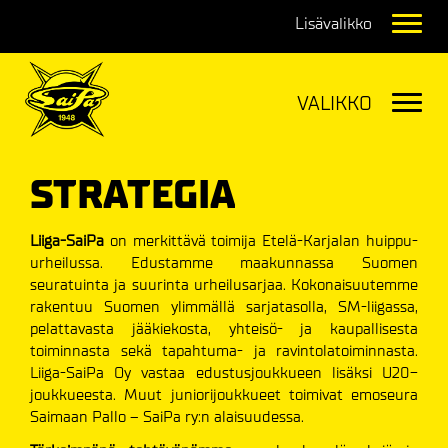
Navig
Navig
STRATEGIA
Liiga-SaiPa
on merkittävä toimija Etelä-Karjalan huippu-
urheilussa. Edustamme maakunnassa Suomen
seuratuinta ja suurinta urheilusarjaa. Kokonaisuutemme
rakentuu Suomen ylimmällä sarjatasolla, SM-liigassa,
pelattavasta jääkiekosta, yhteisö- ja kaupallisesta
toiminnasta sekä tapahtuma- ja ravintolatoiminnasta.
Liiga-SaiPa Oy vastaa edustusjoukkueen lisäksi U20-
joukkueesta. Muut juniorijoukkueet toimivat emoseura
Saimaan Pallo – SaiPa ry:n alaisuudessa.