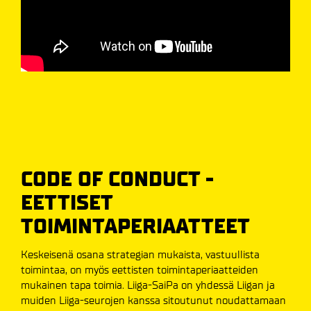
CODE OF CONDUCT -
EETTISET
TOIMINTAPERIAATTEET
Keskeisenä osana strategian mukaista, vastuullista
toimintaa, on myös eettisten toimintaperiaatteiden
mukainen tapa toimia. Liiga-SaiPa on yhdessä Liigan ja
muiden Liiga-seurojen kanssa sitoutunut noudattamaan