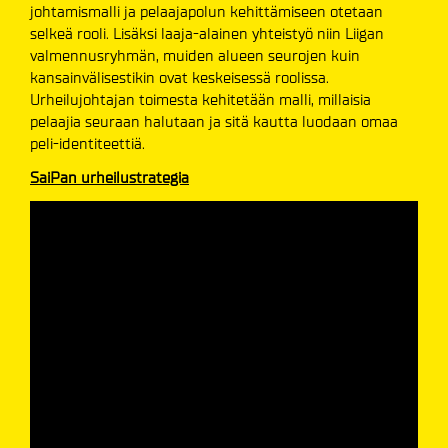
johtamismalli ja pelaajapolun kehittämiseen otetaan
selkeä rooli. Lisäksi laaja-alainen yhteistyö niin Liigan
valmennusryhmän, muiden alueen seurojen kuin
kansainvälisestikin ovat keskeisessä roolissa.
Urheilujohtajan toimesta kehitetään malli, millaisia
pelaajia seuraan halutaan ja sitä kautta luodaan omaa
peli-identiteettiä.
SaiPan urheilustrategia