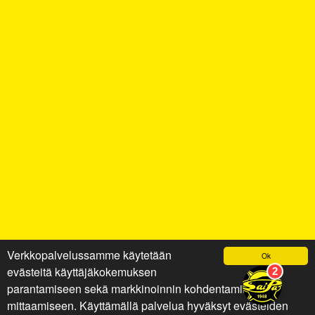
Verkkopalvelussamme käytetään
Ok
evästeitä käyttäjäkokemuksen
parantamiseen sekä markkinoinnin kohdentamiseen ja
mittaamiseen. Käyttämällä palvelua hyväksyt evästeiden