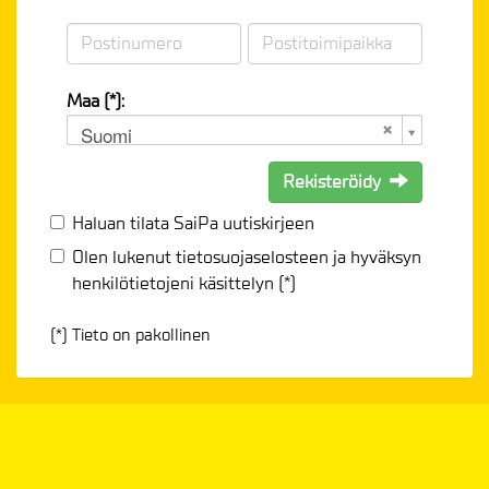
Maa (*):
Suomi
Rekisteröidy
Haluan tilata SaiPa uutiskirjeen
Olen lukenut
tietosuojaselosteen
ja hyväksyn
henkilötietojeni käsittelyn (*)
(*) Tieto on pakollinen