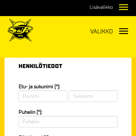
Navig
Navig
HENKILÖTIEDOT
Etu- ja sukunimi (*):
Puhelin (*):