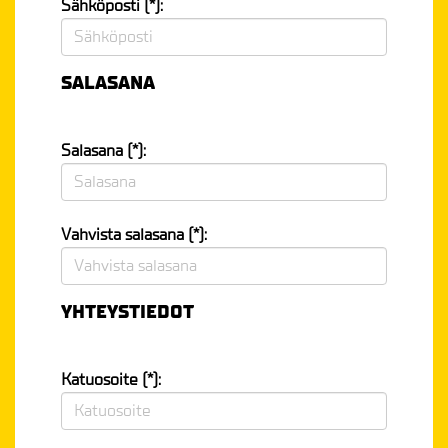
Sähköposti (*):
SALASANA
Salasana (*):
Vahvista salasana (*):
YHTEYSTIEDOT
Katuosoite (*):