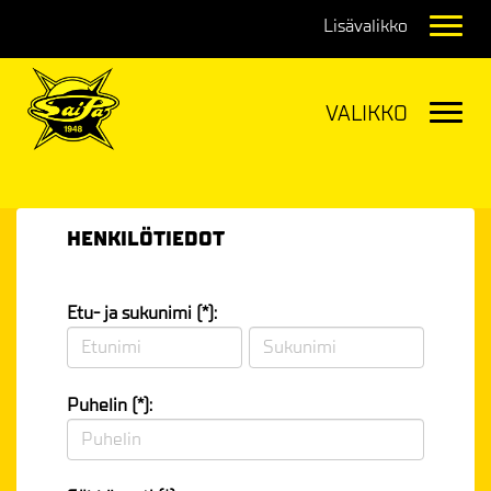
Navig
Navig
HENKILÖTIEDOT
Etu- ja sukunimi (*):
Puhelin (*):