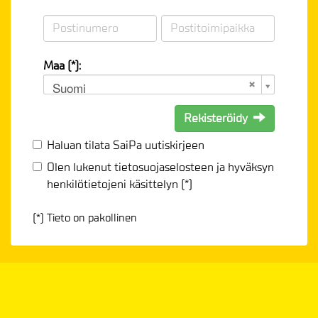
Maa (*):
Suomi
Rekisteröidy
Haluan tilata SaiPa uutiskirjeen
Olen lukenut
tietosuojaselosteen
ja hyväksyn
henkilötietojeni käsittelyn (*)
(*) Tieto on pakollinen