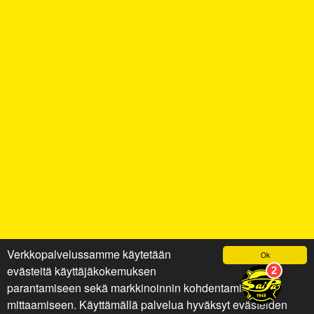
Verkkopalvelussamme käytetään
Ok
evästeitä käyttäjäkokemuksen
parantamiseen sekä markkinoinnin kohdentamiseen ja
mittaamiseen. Käyttämällä palvelua hyväksyt evästeiden