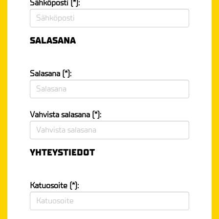
Sähköposti (*):
SALASANA
Salasana (*):
Vahvista salasana (*):
YHTEYSTIEDOT
Katuosoite (*):