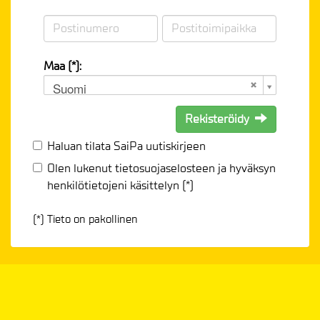
Maa (*):
Suomi
Rekisteröidy
Haluan tilata SaiPa uutiskirjeen
Olen lukenut
tietosuojaselosteen
ja hyväksyn
henkilötietojeni käsittelyn (*)
(*) Tieto on pakollinen