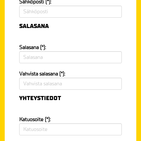
Sähköposti (*):
SALASANA
Salasana (*):
Vahvista salasana (*):
YHTEYSTIEDOT
Katuosoite (*):