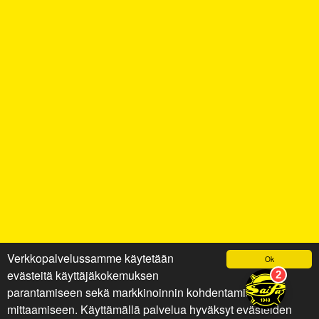
Verkkopalvelussamme käytetään
Ok
evästeitä käyttäjäkokemuksen
parantamiseen sekä markkinoinnin kohdentamiseen ja
mittaamiseen. Käyttämällä palvelua hyväksyt evästeiden