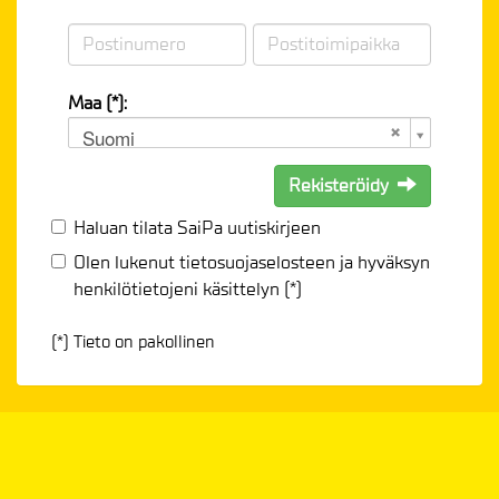
Maa (*):
Suomi
Rekisteröidy
Haluan tilata SaiPa uutiskirjeen
Olen lukenut
tietosuojaselosteen
ja hyväksyn
henkilötietojeni käsittelyn (*)
(*) Tieto on pakollinen