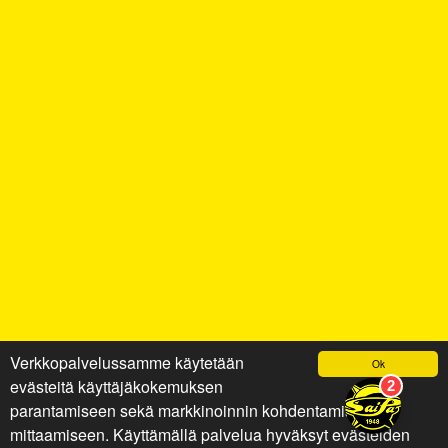
Verkkopalvelussamme käytetään
Ok
evästeitä käyttäjäkokemuksen
parantamiseen sekä markkinoinnin kohdentamiseen ja
mittaamiseen. Käyttämällä palvelua hyväksyt evästeiden