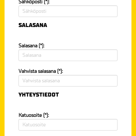
Sähköposti (*):
SALASANA
Salasana (*):
Vahvista salasana (*):
YHTEYSTIEDOT
Katuosoite (*):