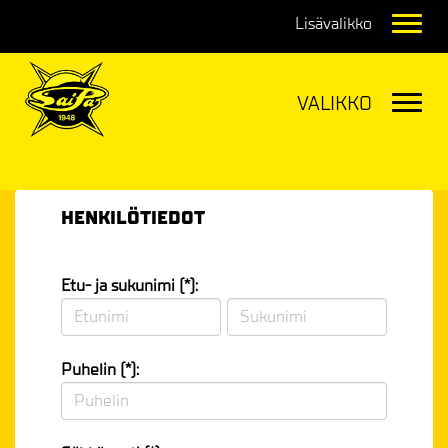
Navig
Navig
HENKILÖTIEDOT
Etu- ja sukunimi (*):
Puhelin (*):