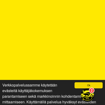
Verkkopalvelussamme käytetään
Ok
evästeitä käyttäjäkokemuksen
parantamiseen sekä markkinoinnin kohdentamiseen ja
mittaamiseen. Käyttämällä palvelua hyväksyt evästeiden