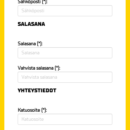
Sähköposti (*):
SALASANA
Salasana (*):
Vahvista salasana (*):
YHTEYSTIEDOT
Katuosoite (*):