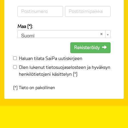
Maa (*):
Suomi
Rekisteröidy
Haluan tilata SaiPa uutiskirjeen
Olen lukenut
tietosuojaselosteen
ja hyväksyn
henkilötietojeni käsittelyn (*)
(*) Tieto on pakollinen