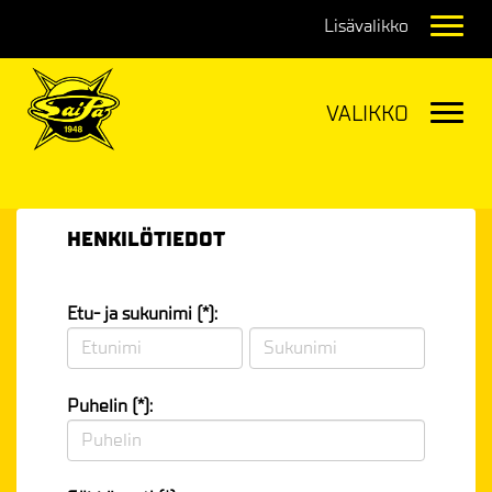
Navig
Navig
HENKILÖTIEDOT
Etu- ja sukunimi (*):
Puhelin (*):