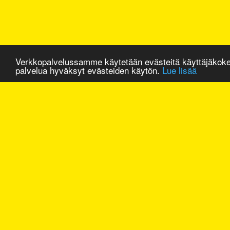
Verkkopalvelussamme käytetään evästeitä käyttäjäkok
palvelua hyväksyt evästeiden käytön.
Lue lisää