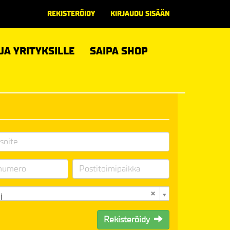
REKISTERÖIDY
KIRJAUDU SISÄÄN
 JA YRITYKSILLE
SAIPA SHOP
i
Rekisteröidy