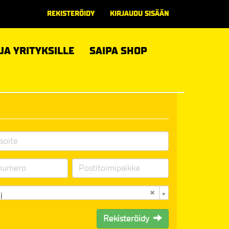
REKISTERÖIDY
KIRJAUDU SISÄÄN
 JA YRITYKSILLE
SAIPA SHOP
i
Rekisteröidy