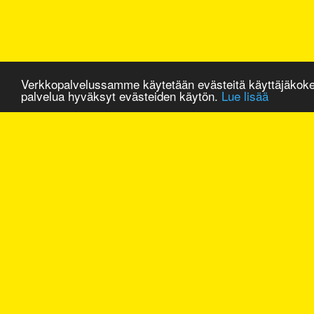
Verkkopalvelussamme käytetään evästeitä käyttäjäkok
palvelua hyväksyt evästeiden käytön.
Lue lisää