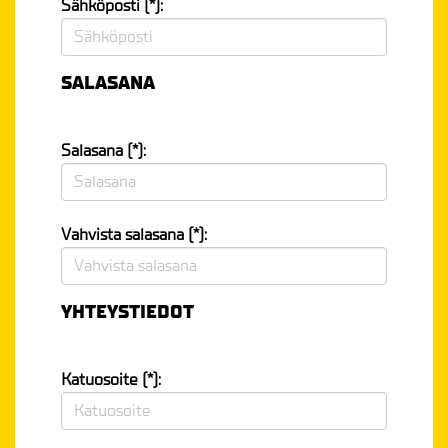
Sähköposti (*):
SALASANA
Salasana (*):
Vahvista salasana (*):
YHTEYSTIEDOT
Katuosoite (*):