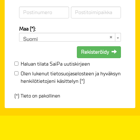
Maa (*):
Suomi
Rekisteröidy
Haluan tilata SaiPa uutiskirjeen
Olen lukenut
tietosuojaselosteen
ja hyväksyn
henkilötietojeni käsittelyn (*)
(*) Tieto on pakollinen