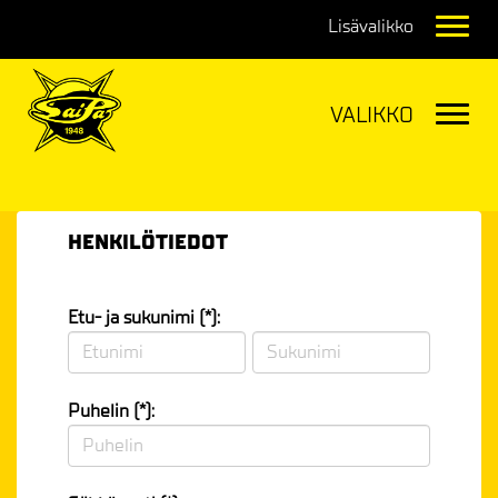
Navig
Navig
HENKILÖTIEDOT
Etu- ja sukunimi (*):
Puhelin (*):