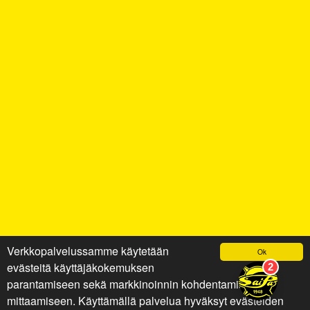
Verkkopalvelussamme käytetään
Ok
evästeitä käyttäjäkokemuksen
parantamiseen sekä markkinoinnin kohdentamiseen ja
mittaamiseen. Käyttämällä palvelua hyväksyt evästeiden