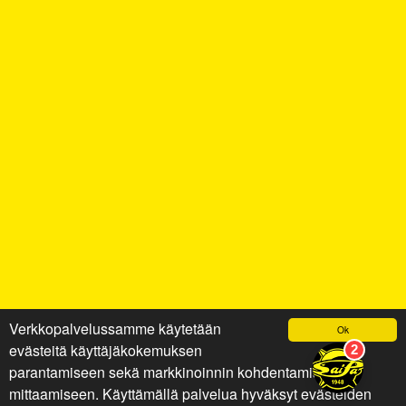
Verkkopalvelussamme käytetään
Ok
evästeitä käyttäjäkokemuksen
parantamiseen sekä markkinoinnin kohdentamiseen ja
mittaamiseen. Käyttämällä palvelua hyväksyt evästeiden