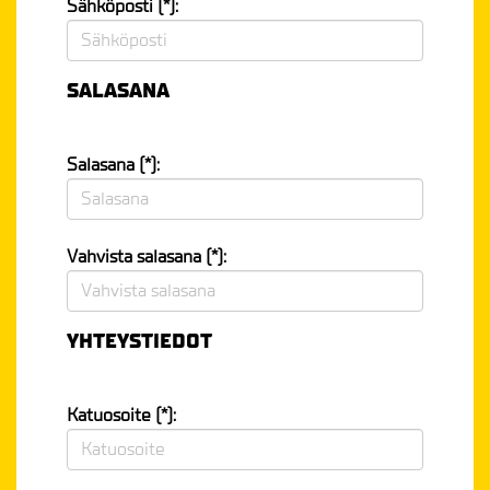
Sähköposti (*):
SALASANA
Salasana (*):
Vahvista salasana (*):
YHTEYSTIEDOT
Katuosoite (*):