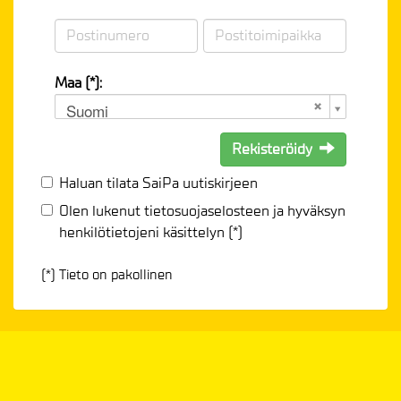
Maa (*):
Suomi
Rekisteröidy
Haluan tilata SaiPa uutiskirjeen
Olen lukenut
tietosuojaselosteen
ja hyväksyn
henkilötietojeni käsittelyn (*)
(*) Tieto on pakollinen