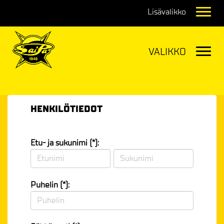
Navig
Navig
HENKILÖTIEDOT
Etu- ja sukunimi (*):
Puhelin (*):