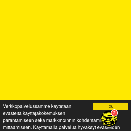
Verkkopalvelussamme käytetään
Ok
evästeitä käyttäjäkokemuksen
parantamiseen sekä markkinoinnin kohdentamiseen ja
mittaamiseen. Käyttämällä palvelua hyväksyt evästeiden