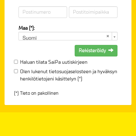
Maa (*):
Suomi
Rekisteröidy
Haluan tilata SaiPa uutiskirjeen
Olen lukenut
tietosuojaselosteen
ja hyväksyn
henkilötietojeni käsittelyn (*)
(*) Tieto on pakollinen