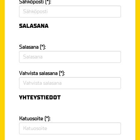
Sähköposti (*):
SALASANA
Salasana (*):
Vahvista salasana (*):
YHTEYSTIEDOT
Katuosoite (*):