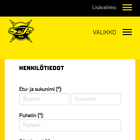
Navig
Navig
HENKILÖTIEDOT
Etu- ja sukunimi (*):
Puhelin (*):