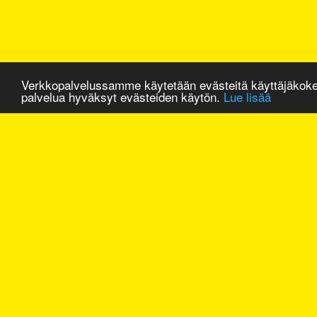
Verkkopalvelussamme käytetään evästeitä käyttäjäkok
palvelua hyväksyt evästeiden käytön.
Lue lisää