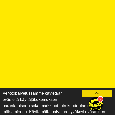
Verkkopalvelussamme käytetään
Ok
evästeitä käyttäjäkokemuksen
parantamiseen sekä markkinoinnin kohdentamiseen ja
mittaamiseen. Käyttämällä palvelua hyväksyt evästeiden