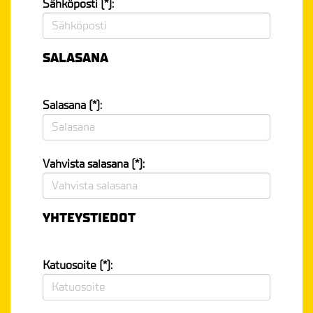
Sähköposti (*):
SALASANA
Salasana (*):
Vahvista salasana (*):
YHTEYSTIEDOT
Katuosoite (*):