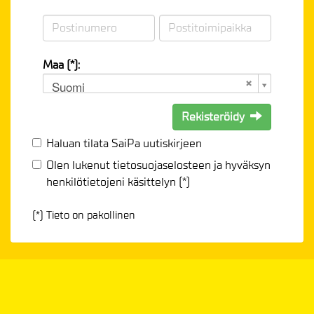
Maa (*):
Suomi
Rekisteröidy
Haluan tilata SaiPa uutiskirjeen
Olen lukenut
tietosuojaselosteen
ja hyväksyn
henkilötietojeni käsittelyn (*)
(*) Tieto on pakollinen