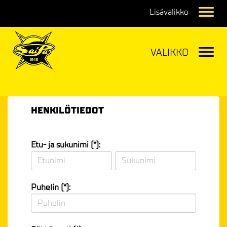
Navig
Navig
HENKILÖTIEDOT
Etu- ja sukunimi (*):
Puhelin (*):