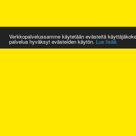
Verkkopalvelussamme käytetään evästeitä käyttäjäkok
palvelua hyväksyt evästeiden käytön.
Lue lisää