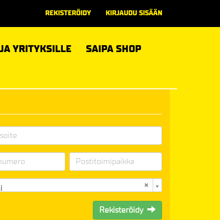
REKISTERÖIDY
KIRJAUDU SISÄÄN
 JA YRITYKSILLE
SAIPA SHOP
i
Rekisteröidy