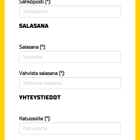
Sähköposti (*):
SALASANA
Salasana (*):
Vahvista salasana (*):
YHTEYSTIEDOT
Katuosoite (*):