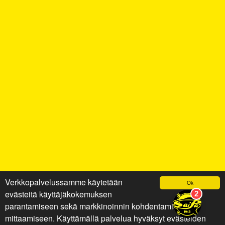
Verkkopalvelussamme käytetään
Ok
evästeitä käyttäjäkokemuksen
parantamiseen sekä markkinoinnin kohdentamiseen ja
mittaamiseen. Käyttämällä palvelua hyväksyt evästeiden