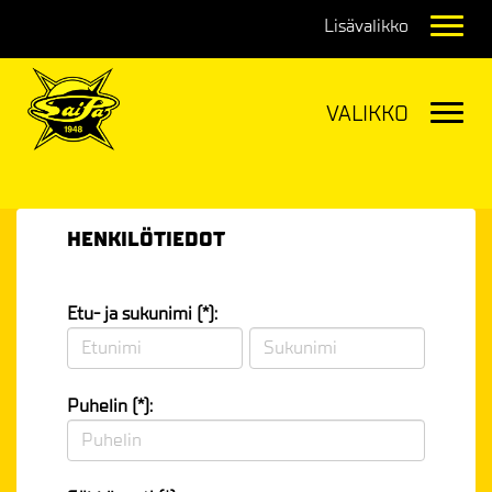
Navig
Navig
HENKILÖTIEDOT
Etu- ja sukunimi (*):
Puhelin (*):