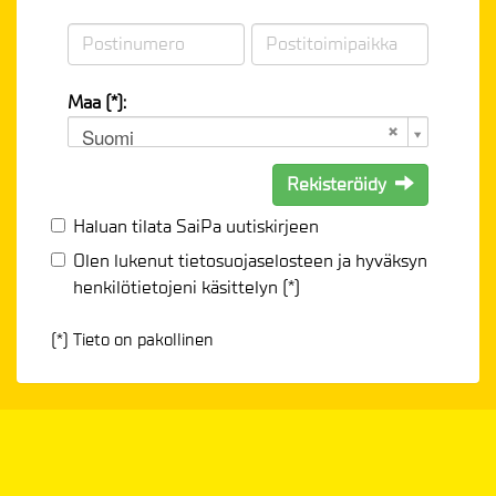
Maa (*):
Suomi
Rekisteröidy
Haluan tilata SaiPa uutiskirjeen
Olen lukenut
tietosuojaselosteen
ja hyväksyn
henkilötietojeni käsittelyn (*)
(*) Tieto on pakollinen