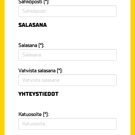
Sähköposti (*):
SALASANA
Salasana (*):
Vahvista salasana (*):
YHTEYSTIEDOT
Katuosoite (*):