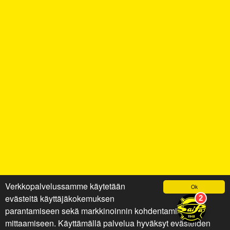
Verkkopalvelussamme käytetään
Ok
evästeitä käyttäjäkokemuksen
parantamiseen sekä markkinoinnin kohdentamiseen ja
mittaamiseen. Käyttämällä palvelua hyväksyt evästeiden