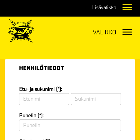
Navig
Navig
HENKILÖTIEDOT
Etu- ja sukunimi (*):
Puhelin (*):