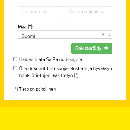
Maa (*):
Suomi
Rekisteröidy
Haluan tilata SaiPa uutiskirjeen
Olen lukenut
tietosuojaselosteen
ja hyväksyn
henkilötietojeni käsittelyn (*)
(*) Tieto on pakollinen