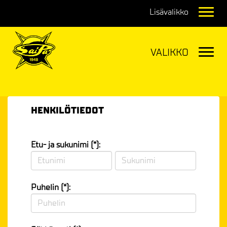
Navig
Navig
HENKILÖTIEDOT
Etu- ja sukunimi (*):
Puhelin (*):