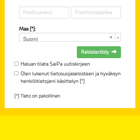
Maa (*):
Suomi
Rekisteröidy
Haluan tilata SaiPa uutiskirjeen
Olen lukenut
tietosuojaselosteen
ja hyväksyn
henkilötietojeni käsittelyn (*)
(*) Tieto on pakollinen