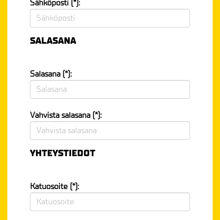
Sähköposti (*):
SALASANA
Salasana (*):
Vahvista salasana (*):
YHTEYSTIEDOT
Katuosoite (*):