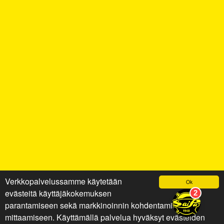
Verkkopalvelussamme käytetään
Ok
evästeitä käyttäjäkokemuksen
parantamiseen sekä markkinoinnin kohdentamiseen ja
mittaamiseen. Käyttämällä palvelua hyväksyt evästeiden