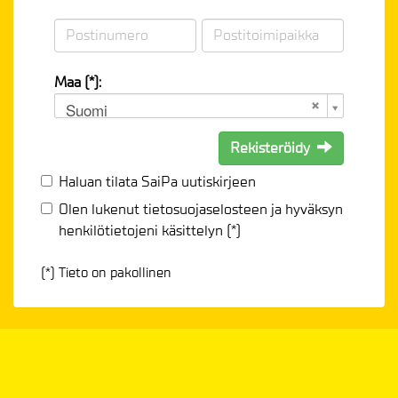
Maa (*):
Suomi
Rekisteröidy
Haluan tilata SaiPa uutiskirjeen
Olen lukenut
tietosuojaselosteen
ja hyväksyn
henkilötietojeni käsittelyn (*)
(*) Tieto on pakollinen