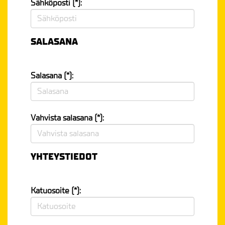
Sähköposti (*):
SALASANA
Salasana (*):
Vahvista salasana (*):
YHTEYSTIEDOT
Katuosoite (*):