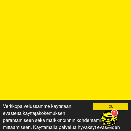
Verkkopalvelussamme käytetään
Ok
evästeitä käyttäjäkokemuksen
parantamiseen sekä markkinoinnin kohdentamiseen ja
mittaamiseen. Käyttämällä palvelua hyväksyt evästeiden