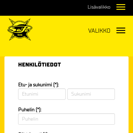
Navig
Navig
HENKILÖTIEDOT
Etu- ja sukunimi (*):
Puhelin (*):