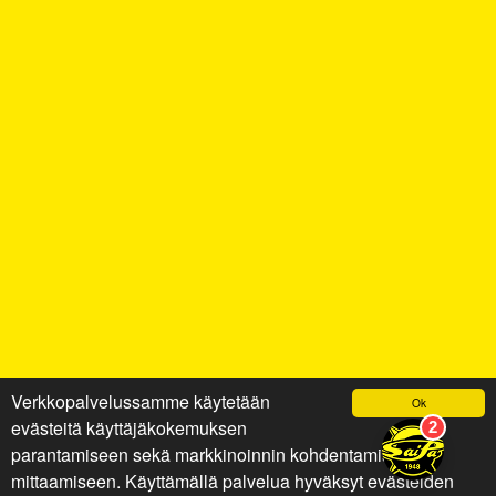
Verkkopalvelussamme käytetään
Ok
evästeitä käyttäjäkokemuksen
parantamiseen sekä markkinoinnin kohdentamiseen ja
mittaamiseen. Käyttämällä palvelua hyväksyt evästeiden