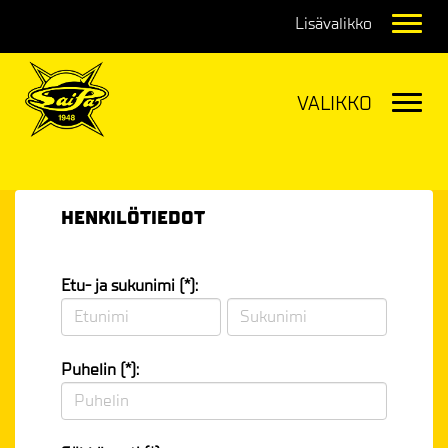
Navig
Navig
HENKILÖTIEDOT
Etu- ja sukunimi (*):
Puhelin (*):