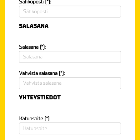
Sähköposti (*):
SALASANA
Salasana (*):
Vahvista salasana (*):
YHTEYSTIEDOT
Katuosoite (*):