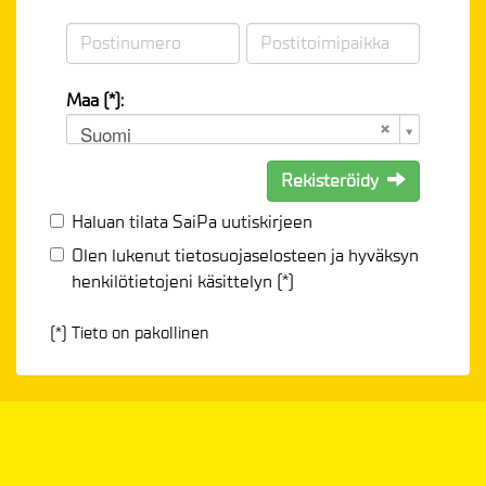
Maa (*):
Suomi
Rekisteröidy
Haluan tilata SaiPa uutiskirjeen
Olen lukenut
tietosuojaselosteen
ja hyväksyn
henkilötietojeni käsittelyn (*)
(*) Tieto on pakollinen