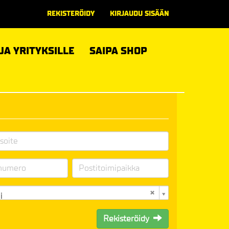
REKISTERÖIDY
KIRJAUDU SISÄÄN
 JA YRITYKSILLE
SAIPA SHOP
i
Rekisteröidy