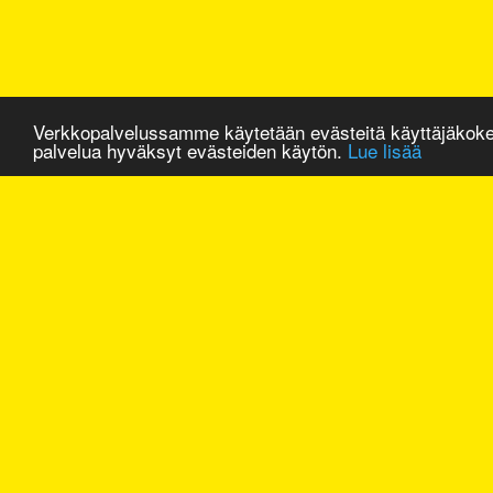
Verkkopalvelussamme käytetään evästeitä käyttäjäkok
palvelua hyväksyt evästeiden käytön.
Lue lisää