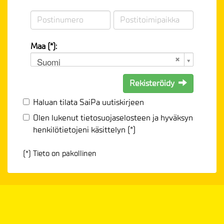
Maa (*):
Suomi
Rekisteröidy
Haluan tilata SaiPa uutiskirjeen
Olen lukenut
tietosuojaselosteen
ja hyväksyn
henkilötietojeni käsittelyn (*)
(*) Tieto on pakollinen