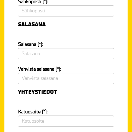
Sähköposti (*):
SALASANA
Salasana (*):
Vahvista salasana (*):
YHTEYSTIEDOT
Katuosoite (*):