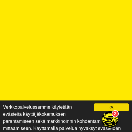
Verkkopalvelussamme käytetään
Ok
evästeitä käyttäjäkokemuksen
parantamiseen sekä markkinoinnin kohdentamiseen ja
mittaamiseen. Käyttämällä palvelua hyväksyt evästeiden