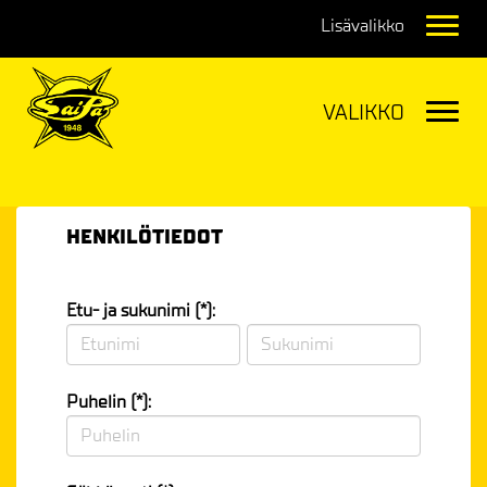
Navig
Navig
HENKILÖTIEDOT
Etu- ja sukunimi (*):
Puhelin (*):