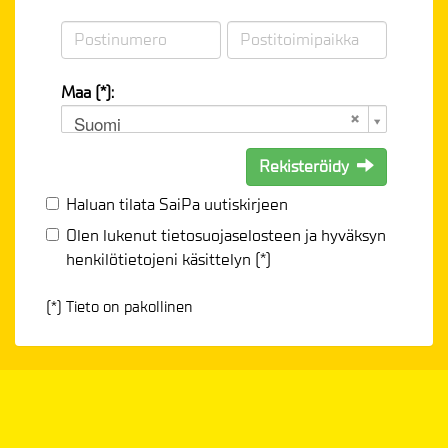
Maa (*):
Suomi
Rekisteröidy
Haluan tilata SaiPa uutiskirjeen
Olen lukenut
tietosuojaselosteen
ja hyväksyn
henkilötietojeni käsittelyn (*)
(*) Tieto on pakollinen