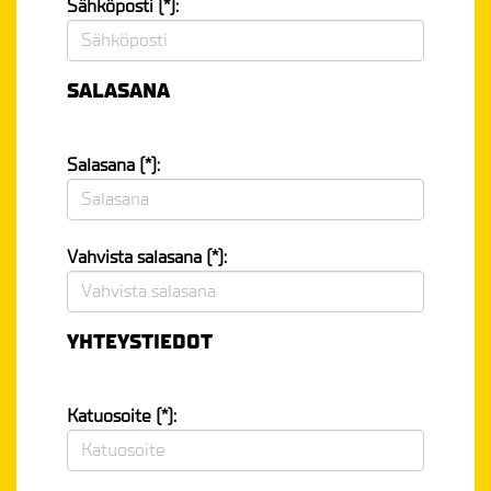
Sähköposti (*):
SALASANA
Salasana (*):
Vahvista salasana (*):
YHTEYSTIEDOT
Katuosoite (*):