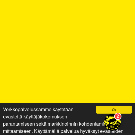
Verkkopalvelussamme käytetään
Ok
evästeitä käyttäjäkokemuksen
parantamiseen sekä markkinoinnin kohdentamiseen ja
mittaamiseen. Käyttämällä palvelua hyväksyt evästeiden