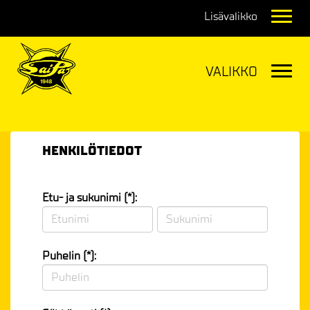
Navig
Navig
HENKILÖTIEDOT
Etu- ja sukunimi (*):
Puhelin (*):