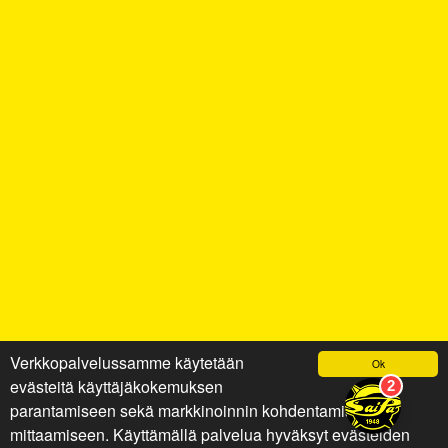
Verkkopalvelussamme käytetään
Ok
evästeitä käyttäjäkokemuksen
parantamiseen sekä markkinoinnin kohdentamiseen ja
mittaamiseen. Käyttämällä palvelua hyväksyt evästeiden