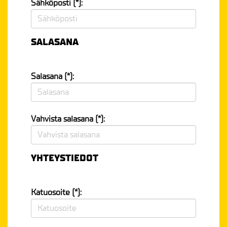
Sähköposti (*):
SALASANA
Salasana (*):
Vahvista salasana (*):
YHTEYSTIEDOT
Katuosoite (*):