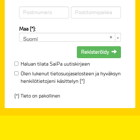
Maa (*):
Suomi
Rekisteröidy
Haluan tilata SaiPa uutiskirjeen
Olen lukenut
tietosuojaselosteen
ja hyväksyn
henkilötietojeni käsittelyn (*)
(*) Tieto on pakollinen