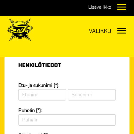
Navig
Navig
HENKILÖTIEDOT
Etu- ja sukunimi (*):
Puhelin (*):