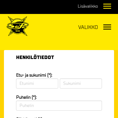
Navig
Navig
HENKILÖTIEDOT
Etu- ja sukunimi (*):
Puhelin (*):