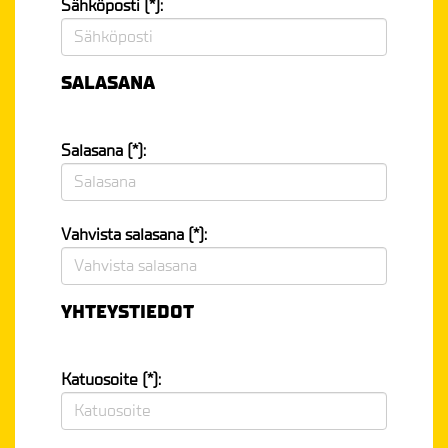
Sähköposti (*):
SALASANA
Salasana (*):
Vahvista salasana (*):
YHTEYSTIEDOT
Katuosoite (*):