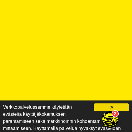
Verkkopalvelussamme käytetään
Ok
evästeitä käyttäjäkokemuksen
parantamiseen sekä markkinoinnin kohdentamiseen ja
mittaamiseen. Käyttämällä palvelua hyväksyt evästeiden