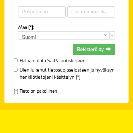
Maa (*):
Suomi
Rekisteröidy
Haluan tilata SaiPa uutiskirjeen
Olen lukenut
tietosuojaselosteen
ja hyväksyn
henkilötietojeni käsittelyn (*)
(*) Tieto on pakollinen