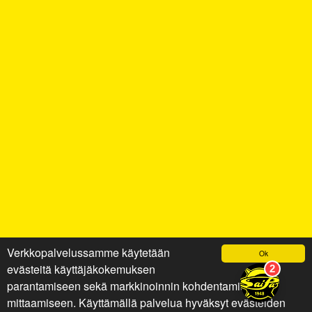
Verkkopalvelussamme käytetään
Ok
evästeitä käyttäjäkokemuksen
parantamiseen sekä markkinoinnin kohdentamiseen ja
mittaamiseen. Käyttämällä palvelua hyväksyt evästeiden