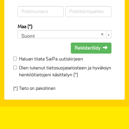
Maa (*):
Suomi
Rekisteröidy
Haluan tilata SaiPa uutiskirjeen
Olen lukenut
tietosuojaselosteen
ja hyväksyn
henkilötietojeni käsittelyn (*)
(*) Tieto on pakollinen