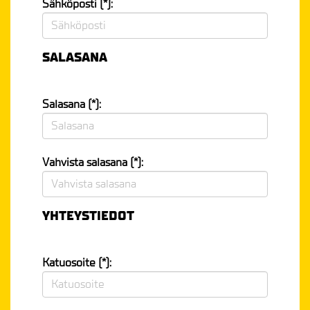
Sähköposti (*):
SALASANA
Salasana (*):
Vahvista salasana (*):
YHTEYSTIEDOT
Katuosoite (*):