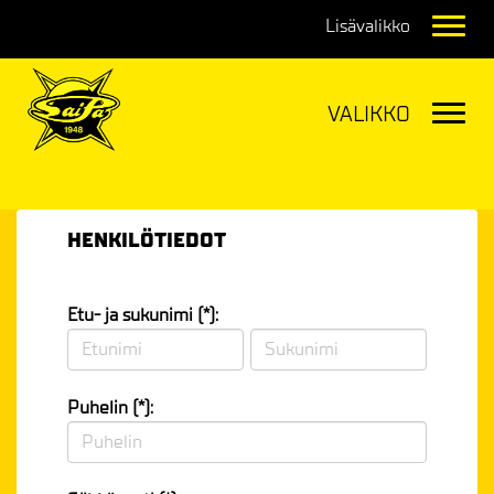
Navig
Navig
HENKILÖTIEDOT
Etu- ja sukunimi (*):
Puhelin (*):