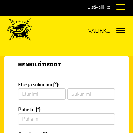
Navig
Navig
HENKILÖTIEDOT
Etu- ja sukunimi (*):
Puhelin (*):