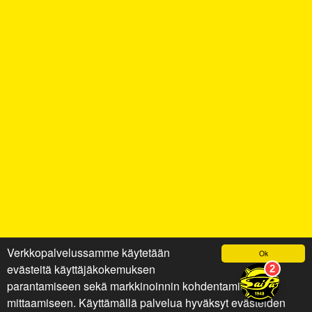
Verkkopalvelussamme käytetään
Ok
evästeitä käyttäjäkokemuksen
parantamiseen sekä markkinoinnin kohdentamiseen ja
mittaamiseen. Käyttämällä palvelua hyväksyt evästeiden