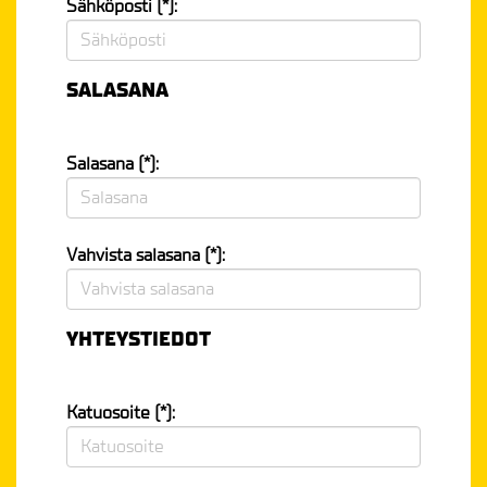
Sähköposti (*):
SALASANA
Salasana (*):
Vahvista salasana (*):
YHTEYSTIEDOT
Katuosoite (*):