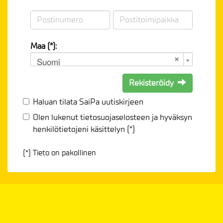
Maa (*):
Suomi
Rekisteröidy
Haluan tilata SaiPa uutiskirjeen
Olen lukenut
tietosuojaselosteen
ja hyväksyn
henkilötietojeni käsittelyn (*)
(*) Tieto on pakollinen