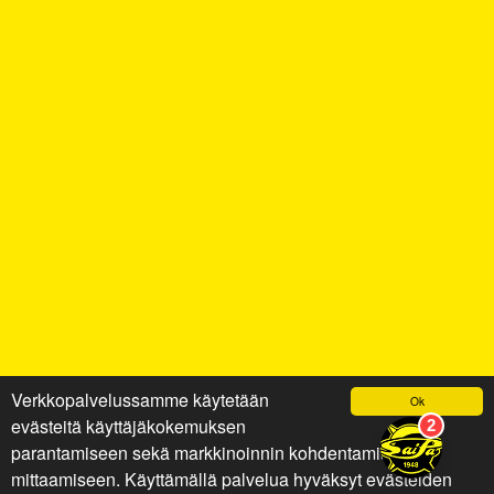
Verkkopalvelussamme käytetään
Ok
evästeitä käyttäjäkokemuksen
parantamiseen sekä markkinoinnin kohdentamiseen ja
mittaamiseen. Käyttämällä palvelua hyväksyt evästeiden