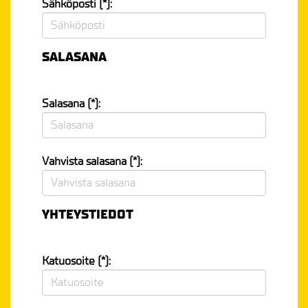
Sähköposti (*):
SALASANA
Salasana (*):
Vahvista salasana (*):
YHTEYSTIEDOT
Katuosoite (*):