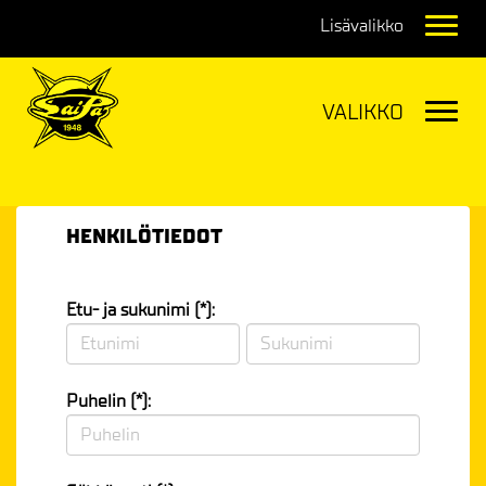
Navig
Navig
HENKILÖTIEDOT
Etu- ja sukunimi (*):
Puhelin (*):