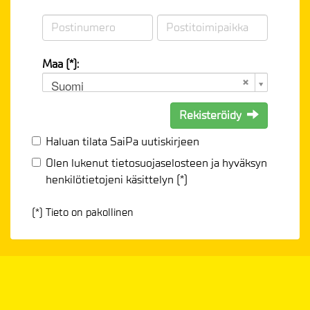
Maa (*):
Suomi
Rekisteröidy
Haluan tilata SaiPa uutiskirjeen
Olen lukenut
tietosuojaselosteen
ja hyväksyn
henkilötietojeni käsittelyn (*)
(*) Tieto on pakollinen