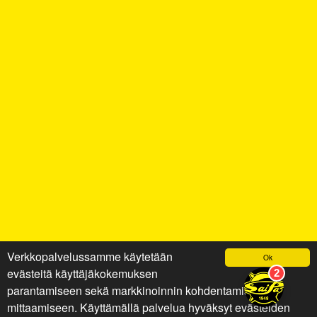
Verkkopalvelussamme käytetään
Ok
evästeitä käyttäjäkokemuksen
parantamiseen sekä markkinoinnin kohdentamiseen ja
mittaamiseen. Käyttämällä palvelua hyväksyt evästeiden