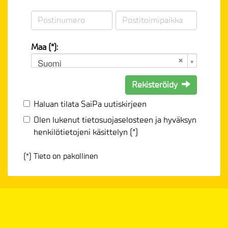
Maa (*):
Suomi
Rekisteröidy
Haluan tilata SaiPa uutiskirjeen
Olen lukenut
tietosuojaselosteen
ja hyväksyn
henkilötietojeni käsittelyn (*)
(*) Tieto on pakollinen