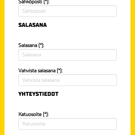
Sähköposti (*):
SALASANA
Salasana (*):
Vahvista salasana (*):
YHTEYSTIEDOT
Katuosoite (*):