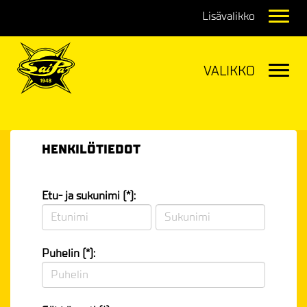
Navig
Navig
HENKILÖTIEDOT
Etu- ja sukunimi (*):
Puhelin (*):