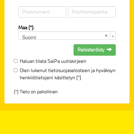
Maa (*):
Suomi
Rekisteröidy
Haluan tilata SaiPa uutiskirjeen
Olen lukenut
tietosuojaselosteen
ja hyväksyn
henkilötietojeni käsittelyn (*)
(*) Tieto on pakollinen