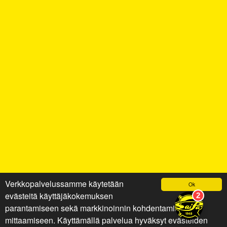
Verkkopalvelussamme käytetään
Ok
evästeitä käyttäjäkokemuksen
parantamiseen sekä markkinoinnin kohdentamiseen ja
mittaamiseen. Käyttämällä palvelua hyväksyt evästeiden