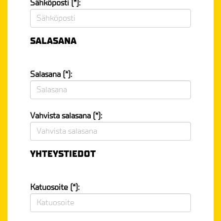
Sähköposti (*):
SALASANA
Salasana (*):
Vahvista salasana (*):
YHTEYSTIEDOT
Katuosoite (*):