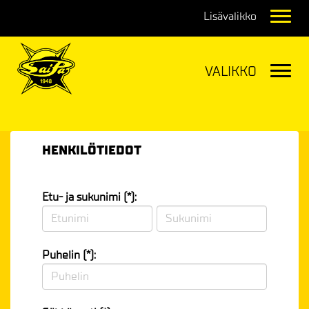
Navig
Navig
HENKILÖTIEDOT
Etu- ja sukunimi (*):
Puhelin (*):