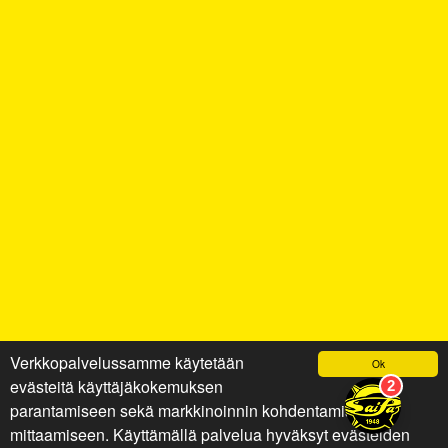
Verkkopalvelussamme käytetään
Ok
evästeitä käyttäjäkokemuksen
parantamiseen sekä markkinoinnin kohdentamiseen ja
mittaamiseen. Käyttämällä palvelua hyväksyt evästeiden