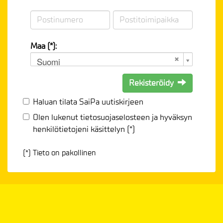
Maa (*):
Suomi
Rekisteröidy
Haluan tilata SaiPa uutiskirjeen
Olen lukenut
tietosuojaselosteen
ja hyväksyn
henkilötietojeni käsittelyn (*)
(*) Tieto on pakollinen