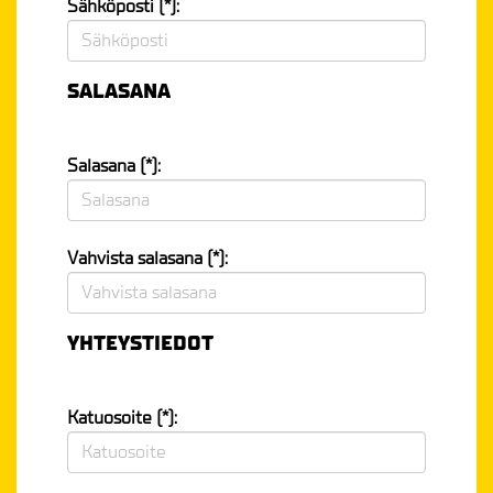
Sähköposti (*):
SALASANA
Salasana (*):
Vahvista salasana (*):
YHTEYSTIEDOT
Katuosoite (*):