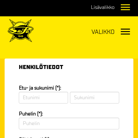
Navig
Navig
HENKILÖTIEDOT
Etu- ja sukunimi (*):
Puhelin (*):