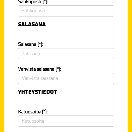
Sähköposti (*):
SALASANA
Salasana (*):
Vahvista salasana (*):
YHTEYSTIEDOT
Katuosoite (*):