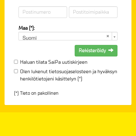
Maa (*):
Suomi
Rekisteröidy
Haluan tilata SaiPa uutiskirjeen
Olen lukenut
tietosuojaselosteen
ja hyväksyn
henkilötietojeni käsittelyn (*)
(*) Tieto on pakollinen