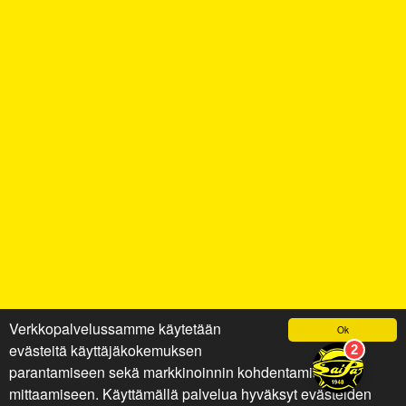
Verkkopalvelussamme käytetään
Ok
evästeitä käyttäjäkokemuksen
parantamiseen sekä markkinoinnin kohdentamiseen ja
mittaamiseen. Käyttämällä palvelua hyväksyt evästeiden