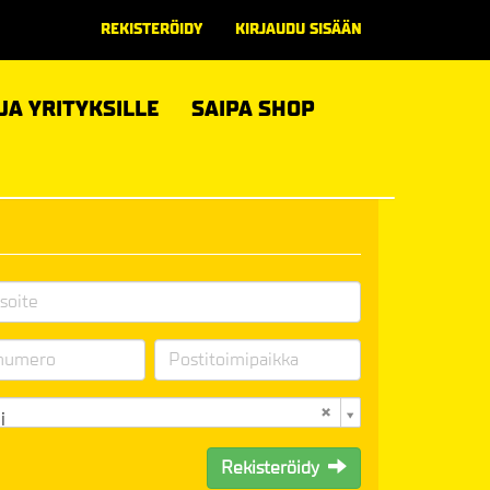
REKISTERÖIDY
KIRJAUDU SISÄÄN
 JA YRITYKSILLE
SAIPA SHOP
i
Rekisteröidy