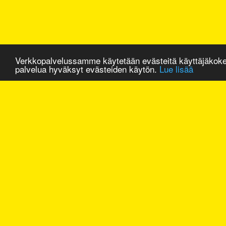
Verkkopalvelussamme käytetään evästeitä käyttäjäkok
palvelua hyväksyt evästeiden käytön.
Lue lisää