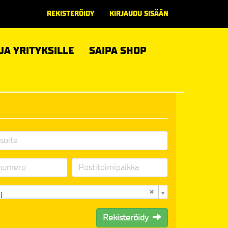
REKISTERÖIDY
KIRJAUDU SISÄÄN
 JA YRITYKSILLE
SAIPA SHOP
i
Rekisteröidy