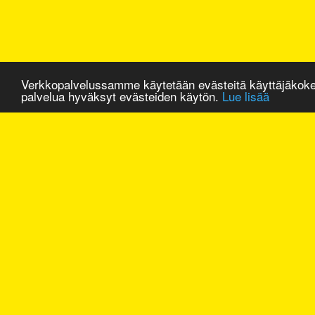
Verkkopalvelussamme käytetään evästeitä käyttäjäkok
palvelua hyväksyt evästeiden käytön.
Lue lisää