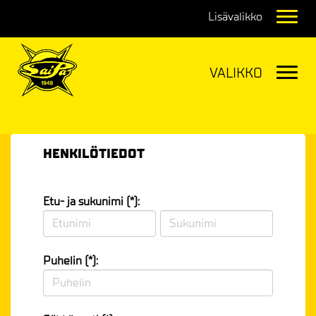
Navig
Navig
HENKILÖTIEDOT
Etu- ja sukunimi (*):
Puhelin (*):