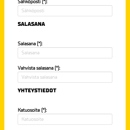
Sähköposti (*):
SALASANA
Salasana (*):
Vahvista salasana (*):
YHTEYSTIEDOT
Katuosoite (*):