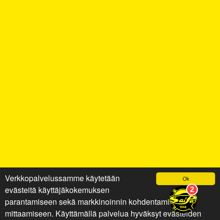
Verkkopalvelussamme käytetään
Ok
evästeitä käyttäjäkokemuksen
parantamiseen sekä markkinoinnin kohdentamiseen ja
mittaamiseen. Käyttämällä palvelua hyväksyt evästeiden