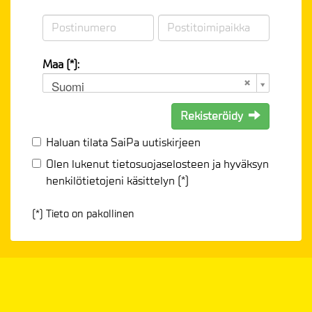
Maa (*):
Suomi
Rekisteröidy
Haluan tilata SaiPa uutiskirjeen
Olen lukenut
tietosuojaselosteen
ja hyväksyn
henkilötietojeni käsittelyn (*)
(*) Tieto on pakollinen