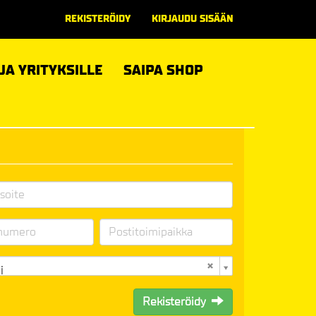
REKISTERÖIDY
KIRJAUDU SISÄÄN
 JA YRITYKSILLE
SAIPA SHOP
i
Rekisteröidy