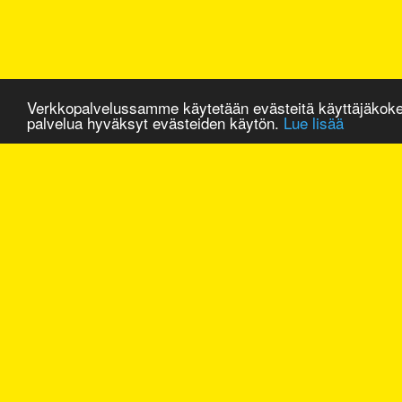
Verkkopalvelussamme käytetään evästeitä käyttäjäkok
palvelua hyväksyt evästeiden käytön.
Lue lisää