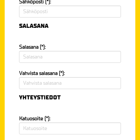
Sähköposti (*):
SALASANA
Salasana (*):
Vahvista salasana (*):
YHTEYSTIEDOT
Katuosoite (*):