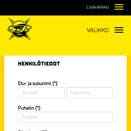
Navig
Navig
HENKILÖTIEDOT
Etu- ja sukunimi (*):
Puhelin (*):