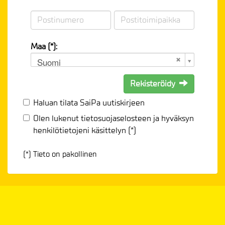
Maa (*):
Suomi
Rekisteröidy
Haluan tilata SaiPa uutiskirjeen
Olen lukenut
tietosuojaselosteen
ja hyväksyn
henkilötietojeni käsittelyn (*)
(*) Tieto on pakollinen