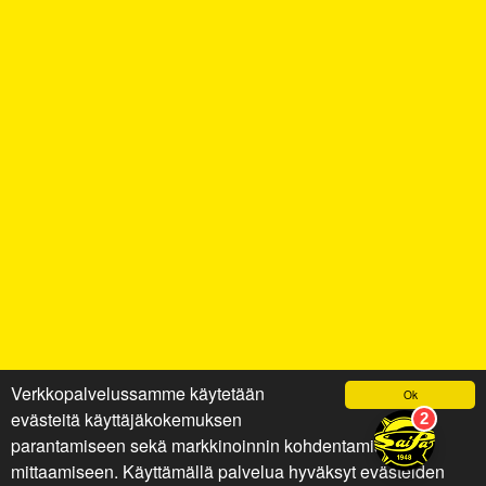
Verkkopalvelussamme käytetään
Ok
evästeitä käyttäjäkokemuksen
parantamiseen sekä markkinoinnin kohdentamiseen ja
mittaamiseen. Käyttämällä palvelua hyväksyt evästeiden