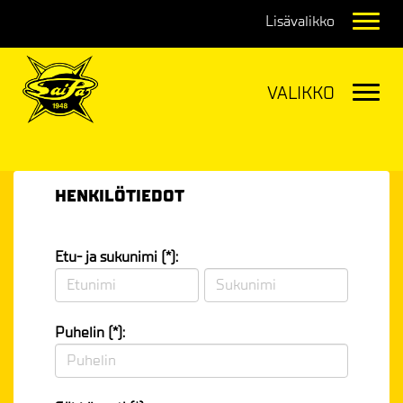
Navig
Navig
HENKILÖTIEDOT
Etu- ja sukunimi (*):
Puhelin (*):