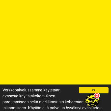
Verkkopalvelussamme käytetään
Ok
evästeitä käyttäjäkokemuksen
parantamiseen sekä markkinoinnin kohdentamiseen ja
mittaamiseen. Käyttämällä palvelua hyväksyt evästeiden