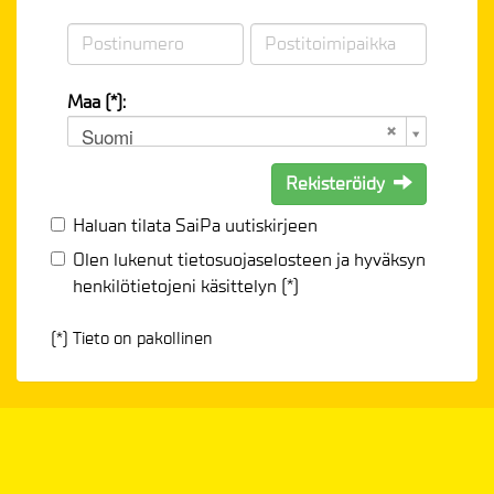
Maa (*):
Suomi
Rekisteröidy
Haluan tilata SaiPa uutiskirjeen
Olen lukenut
tietosuojaselosteen
ja hyväksyn
henkilötietojeni käsittelyn (*)
(*) Tieto on pakollinen