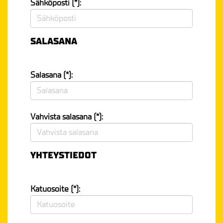
Sähköposti (*):
SALASANA
Salasana (*):
Vahvista salasana (*):
YHTEYSTIEDOT
Katuosoite (*):