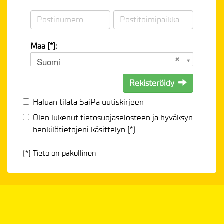
Maa (*):
Suomi
Rekisteröidy
Haluan tilata SaiPa uutiskirjeen
Olen lukenut
tietosuojaselosteen
ja hyväksyn
henkilötietojeni käsittelyn (*)
(*) Tieto on pakollinen