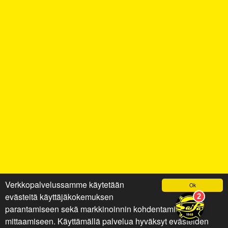
Verkkopalvelussamme käytetään
Ok
evästeitä käyttäjäkokemuksen
parantamiseen sekä markkinoinnin kohdentamiseen ja
mittaamiseen. Käyttämällä palvelua hyväksyt evästeiden