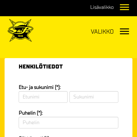
Navig
Navig
HENKILÖTIEDOT
Etu- ja sukunimi (*):
Puhelin (*):