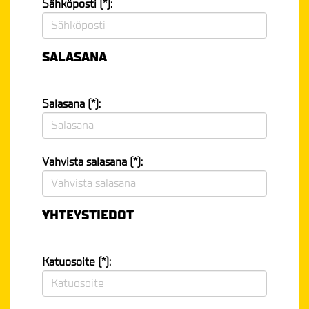
Sähköposti (*):
SALASANA
Salasana (*):
Vahvista salasana (*):
YHTEYSTIEDOT
Katuosoite (*):