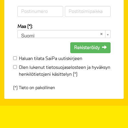
Maa (*):
Suomi
Rekisteröidy
Haluan tilata SaiPa uutiskirjeen
Olen lukenut
tietosuojaselosteen
ja hyväksyn
henkilötietojeni käsittelyn (*)
(*) Tieto on pakollinen