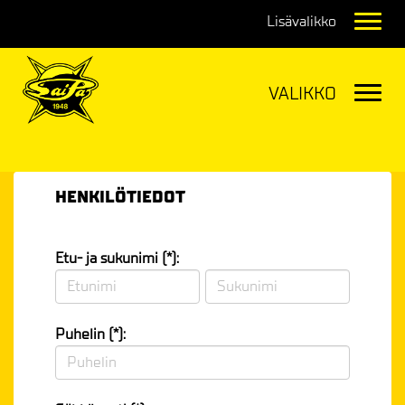
Navig
Navig
HENKILÖTIEDOT
Etu- ja sukunimi (*):
Puhelin (*):