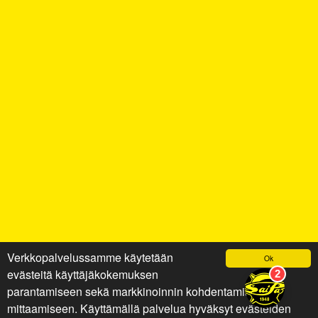
Verkkopalvelussamme käytetään
Ok
evästeitä käyttäjäkokemuksen
parantamiseen sekä markkinoinnin kohdentamiseen ja
mittaamiseen. Käyttämällä palvelua hyväksyt evästeiden