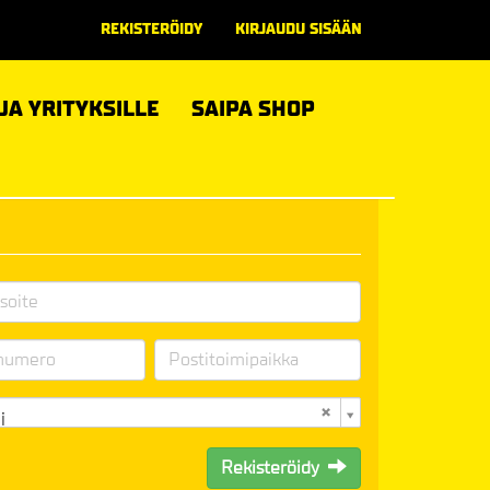
REKISTERÖIDY
KIRJAUDU SISÄÄN
 JA YRITYKSILLE
SAIPA SHOP
i
Rekisteröidy