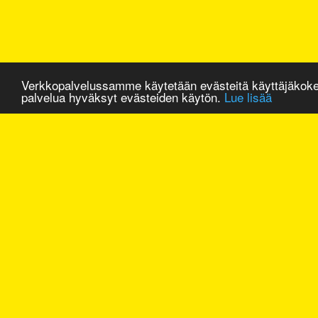
Verkkopalvelussamme käytetään evästeitä käyttäjäkok
palvelua hyväksyt evästeiden käytön.
Lue lisää