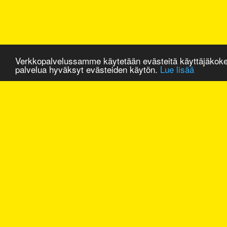
Verkkopalvelussamme käytetään evästeitä käyttäjäkok
palvelua hyväksyt evästeiden käytön.
Lue lisää