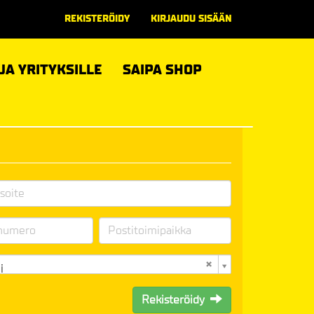
REKISTERÖIDY
KIRJAUDU SISÄÄN
 JA YRITYKSILLE
SAIPA SHOP
i
Rekisteröidy