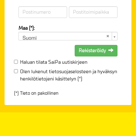
Maa (*):
Suomi
Rekisteröidy
Haluan tilata SaiPa uutiskirjeen
Olen lukenut
tietosuojaselosteen
ja hyväksyn
henkilötietojeni käsittelyn (*)
(*) Tieto on pakollinen