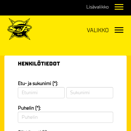
Navig
Navig
HENKILÖTIEDOT
Etu- ja sukunimi (*):
Puhelin (*):