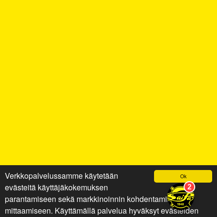
Verkkopalvelussamme käytetään
Ok
evästeitä käyttäjäkokemuksen
parantamiseen sekä markkinoinnin kohdentamiseen ja
mittaamiseen. Käyttämällä palvelua hyväksyt evästeiden