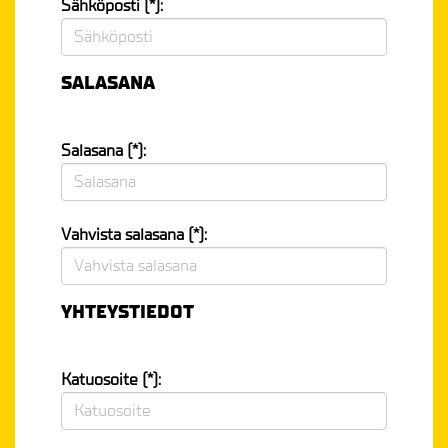
Sähköposti (*):
SALASANA
Salasana (*):
Vahvista salasana (*):
YHTEYSTIEDOT
Katuosoite (*):