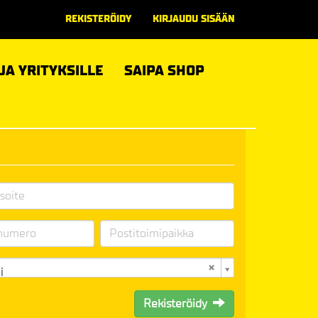
REKISTERÖIDY
KIRJAUDU SISÄÄN
 JA YRITYKSILLE
SAIPA SHOP
i
Rekisteröidy