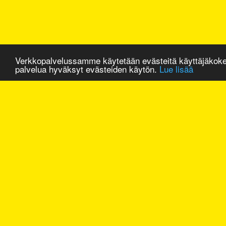
Verkkopalvelussamme käytetään evästeitä käyttäjäkok
palvelua hyväksyt evästeiden käytön.
Lue lisää