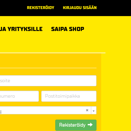
REKISTERÖIDY
KIRJAUDU SISÄÄN
 JA YRITYKSILLE
SAIPA SHOP
i
Rekisteröidy