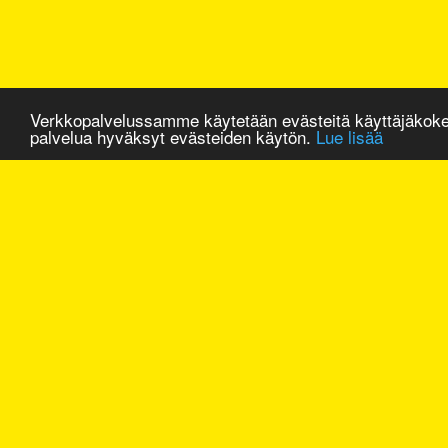
Verkkopalvelussamme käytetään evästeitä käyttäjäkok
palvelua hyväksyt evästeiden käytön.
Lue lisää