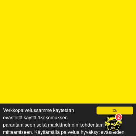
Verkkopalvelussamme käytetään
Ok
evästeitä käyttäjäkokemuksen
parantamiseen sekä markkinoinnin kohdentamiseen ja
mittaamiseen. Käyttämällä palvelua hyväksyt evästeiden