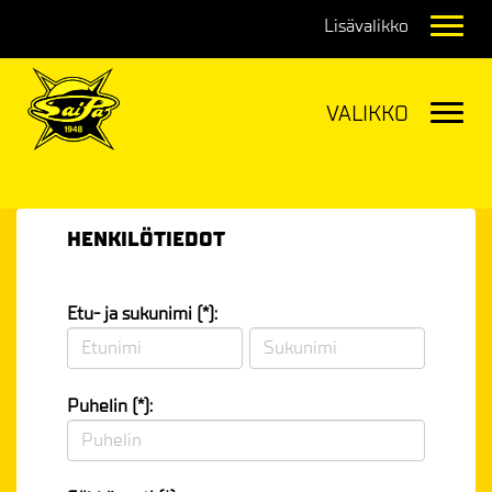
Navig
Navig
HENKILÖTIEDOT
Etu- ja sukunimi (*):
Puhelin (*):