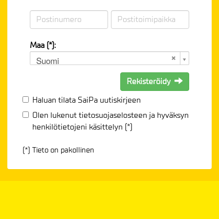
Maa (*):
Suomi
Rekisteröidy
Haluan tilata SaiPa uutiskirjeen
Olen lukenut
tietosuojaselosteen
ja hyväksyn
henkilötietojeni käsittelyn (*)
(*) Tieto on pakollinen