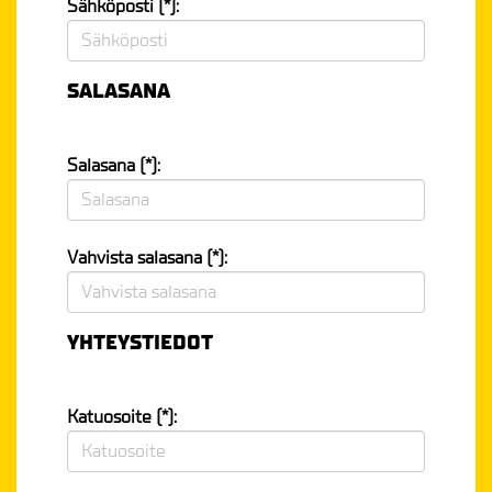
Sähköposti (*):
SALASANA
Salasana (*):
Vahvista salasana (*):
YHTEYSTIEDOT
Katuosoite (*):