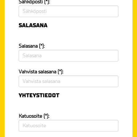
Sähköposti (*):
SALASANA
Salasana (*):
Vahvista salasana (*):
YHTEYSTIEDOT
Katuosoite (*):