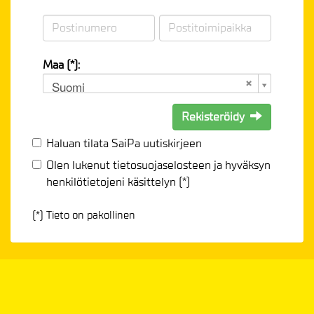
Maa (*):
Suomi
Rekisteröidy
Haluan tilata SaiPa uutiskirjeen
Olen lukenut
tietosuojaselosteen
ja hyväksyn
henkilötietojeni käsittelyn (*)
(*) Tieto on pakollinen