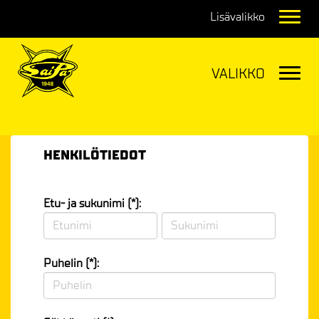
Navig
Navig
HENKILÖTIEDOT
Etu- ja sukunimi (*):
Puhelin (*):