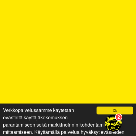
Verkkopalvelussamme käytetään
Ok
evästeitä käyttäjäkokemuksen
parantamiseen sekä markkinoinnin kohdentamiseen ja
mittaamiseen. Käyttämällä palvelua hyväksyt evästeiden